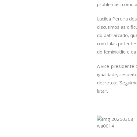
problemas, como a 
Lucilea Pereira de
discutimos as dific
do patriarcado, q
com falas potentes 
do feminicídio e da
A vice-presidente 
igualdade, respeit
decretou: “Seguimo
luta!”.