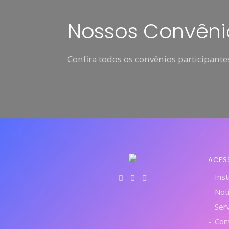
Nossos Convêni
Confira todos os convênios participantes
ACES
Inst
Notí
Ser
Con