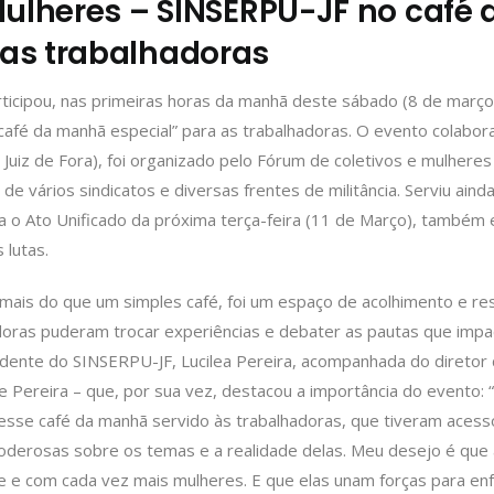
Mulheres – SINSERPU-JF no café 
s trabalhadoras
icipou, nas primeiras horas da manhã deste sábado (8 de março),
café da manhã especial” para as trabalhadoras. O evento colabora
 Juiz de Fora), foi organizado pelo Fórum de coletivos e mulhere
 de vários sindicatos e diversas frentes de militância. Serviu ain
 o Ato Unificado da próxima terça-feira (11 de Março), também
 lutas.
 mais do que um simples café, foi um espaço de acolhimento e res
oras puderam trocar experiências e debater as pautas que impa
sidente do SINSERPU-JF, Lucilea Pereira, acompanhada do diretor
re Pereira – que, por sua vez, destacou a importância do evento:
desse café da manhã servido às trabalhadoras, que tiveram ace
poderosas sobre os temas e a realidade delas. Meu desejo é qu
 e com cada vez mais mulheres. E que elas unam forças para enf