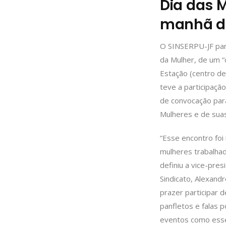
Dia das 
manhã da
O SINSERPU-JF part
da Mulher, de um “
Estação (centro de
teve a participação
de convocação para
Mulheres e de suas
“Esse encontro foi
mulheres trabalhad
definiu a vice-pre
Sindicato, Alexand
prazer participar 
panfletos e falas 
eventos como esse