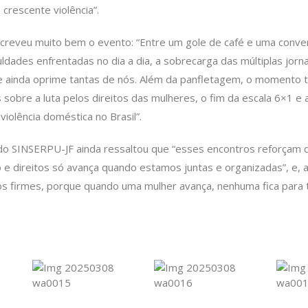
crescente violência”.
screveu muito bem o evento: “Entre um gole de café e uma conver
uldades enfrentadas no dia a dia, a sobrecarga das múltiplas jorna
ue ainda oprime tantas de nós. Além da panfletagem, o momento
sobre a luta pelos direitos das mulheres, o fim da escala 6×1 e a
 violência doméstica no Brasil”.
do SINSERPU-JF ainda ressaltou que “esses encontros reforçam q
o e direitos só avança quando estamos juntas e organizadas”, e, a
s firmes, porque quando uma mulher avança, nenhuma fica para 