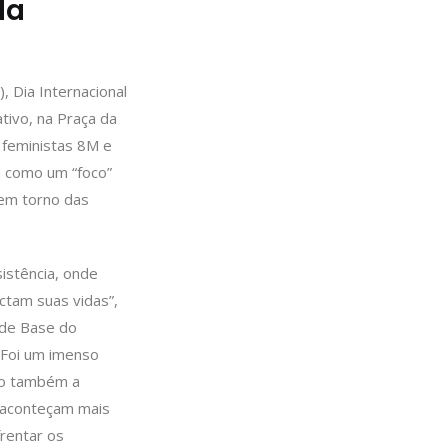
da
 Dia Internacional
tivo, na Praça da
s feministas 8M e
da como um “foco”
 em torno das
istência, onde
ctam suas vidas”,
 de Base do
 “Foi um imenso
sso também a
e aconteçam mais
rentar os