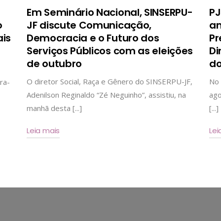
Em Seminário Nacional, SINSERPU-
PJ
o
JF discute Comunicação,
am
ais
Democracia e o Futuro dos
Pr
Serviços Públicos com as eleições
Di
de outubro
do
O diretor Social, Raça e Gênero do SINSERPU-JF,
No 
ra-
Adenilson Reginaldo “Zé Neguinho”, assistiu, na
ago
manhã desta [...]
[...]
Leia mais
Lei