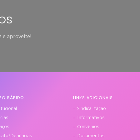
os
 e aproveite!
SO RÁPIDO
LINKS ADICIONAIS
itucional
Sindicalização
cias
Informativos
viços
Convênios
tato/Denúncias
Documentos