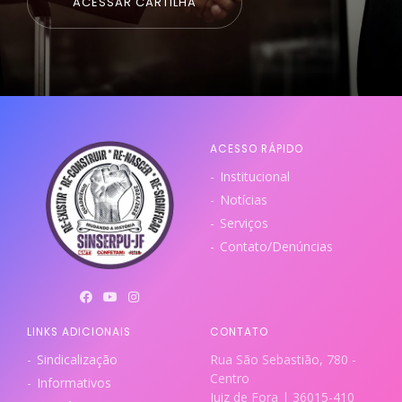
ACESSAR CARTILHA
ACESSO RÁPIDO
Institucional
Notícias
Serviços
Contato/Denúncias
LINKS ADICIONAIS
CONTATO
Sindicalização
Rua São Sebastião, 780 -
Centro
Informativos
Juiz de Fora | 36015-410