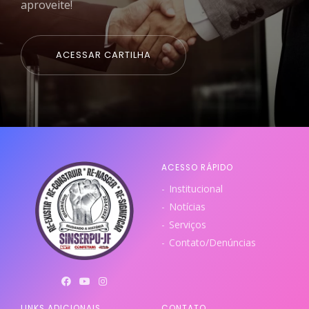
aproveite!
ACESSAR CARTILHA
ACESSO RÁPIDO
Institucional
Notícias
Serviços
Contato/Denúncias
LINKS ADICIONAIS
CONTATO