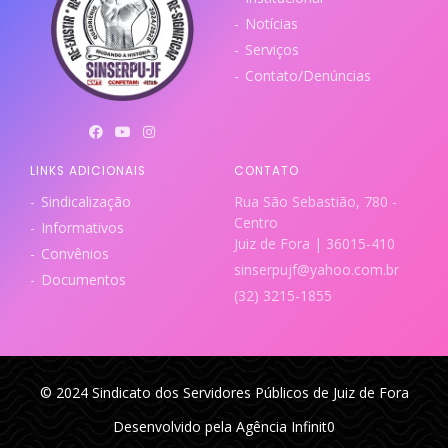
Notícias
Serviços
Contato/Denúncias
LINKS ADICIONAIS
CONTATO
Sindicalização
Rua São Sebastião, 780 -
Centro
Informativos
Juiz de Fora | 36015-410
Convênios
sinserpujf@yahoo.com.br
Documentos
(32) 3215-1855
© 2024 Sindicato dos Servidores Públicos de Juiz de Fora
Desenvolvido pela Agência Infinit0