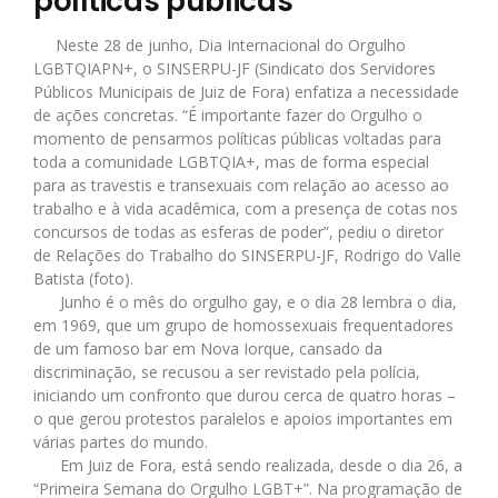
políticas públicas
Neste 28 de junho, Dia Internacional do Orgulho
LGBTQIAPN+, o SINSERPU-JF (Sindicato dos Servidores
Públicos Municipais de Juiz de Fora) enfatiza a necessidade
de ações concretas. “É importante fazer do Orgulho o
momento de pensarmos políticas públicas voltadas para
toda a comunidade LGBTQIA+, mas de forma especial
para as travestis e transexuais com relação ao acesso ao
trabalho e à vida acadêmica, com a presença de cotas nos
concursos de todas as esferas de poder”, pediu o diretor
de Relações do Trabalho do SINSERPU-JF, Rodrigo do Valle
Batista (foto).
Junho é o mês do orgulho gay, e o dia 28 lembra o dia,
em 1969, que um grupo de homossexuais frequentadores
de um famoso bar em Nova Iorque, cansado da
discriminação, se recusou a ser revistado pela polícia,
iniciando um confronto que durou cerca de quatro horas –
o que gerou protestos paralelos e apoios importantes em
várias partes do mundo.
Em Juiz de Fora, está sendo realizada, desde o dia 26, a
“Primeira Semana do Orgulho LGBT+”. Na programação de