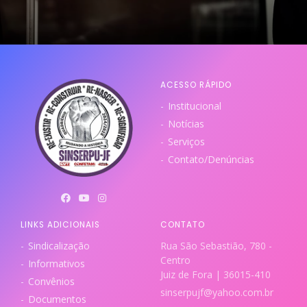
ACESSO RÁPIDO
Institucional
Notícias
Serviços
Contato/Denúncias
LINKS ADICIONAIS
CONTATO
Sindicalização
Rua São Sebastião, 780 -
Centro
Informativos
Juiz de Fora | 36015-410
Convênios
sinserpujf@yahoo.com.br
Documentos